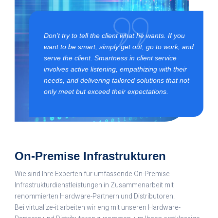
Don’t try to tell the client what he wants. If you
want to be smart, simply get out, go to work, and
serve the client. Smartness in client service
involves active listening, empathizing with their
needs, and delivering tailored solutions that not
only meet but exceed their expectations.
On-Premise Infrastrukturen
Wie sind Ihre Experten für umfassende On-Premise
Infrastrukturdienstleistungen in Zusammenarbeit mit
renommierten Hardware-Partnern und Distributoren.
Bei virtualize-it arbeiten wir eng mit unseren Hardware-